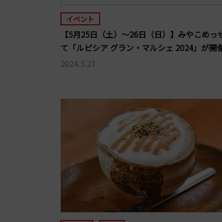
イベント
【5月25日（土）～26日（日）】みやこめっ
て「ルピシア グラン・マルシェ 2024」が開
2024.5.23